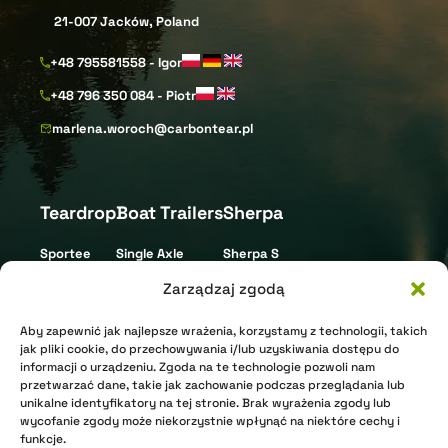
21-007 Jacków, Poland
+48 795581558 - Igor
+48 796 350 084 - Piotr
marlena.woroch@carbontear.pl
Teardrop
Boat Trailers
Sherpa
Sportee
Single Axle
Sherpa S
Street
Tandem Axle
Sherpa L
Zarządzaj zgodą
Gravel
Triple Axle
Aby zapewnić jak najlepsze wrażenia, korzystamy z technologii, takich
XR Nomad
Jet Ski
jak pliki cookie, do przechowywania i/lub uzyskiwania dostępu do
informacji o urządzeniu. Zgoda na te technologie pozwoli nam
XR Arctic
przetwarzać dane, takie jak zachowanie podczas przeglądania lub
unikalne identyfikatory na tej stronie. Brak wyrażenia zgody lub
Shell
wycofanie zgody może niekorzystnie wpłynąć na niektóre cechy i
funkcje.