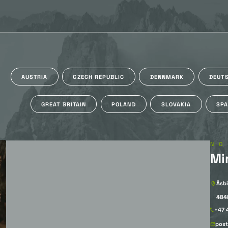
AUSTRIA
CZECH REPUBLIC
DENNMARK
DEUT
GREAT BRITAIN
POLAND
SLOVAKIA
SPA
N
Mi
Åsbi
484
+47 
post