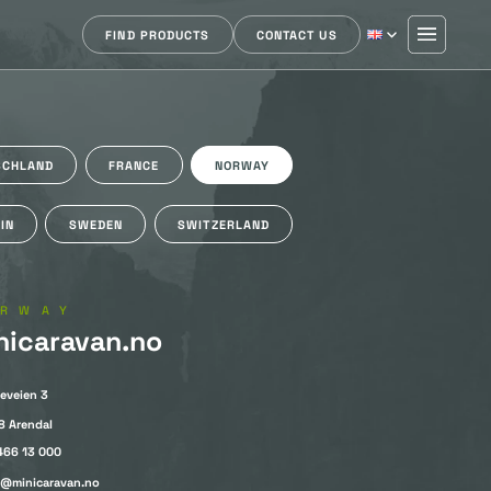
FIND PRODUCTS
CONTACT US
SCHLAND
FRANCE
NORWAY
IN
SWEDEN
SWITZERLAND
ORWAY
nicaravan.no
eveien 3
8 Arendal
466 13 000
@minicaravan.no