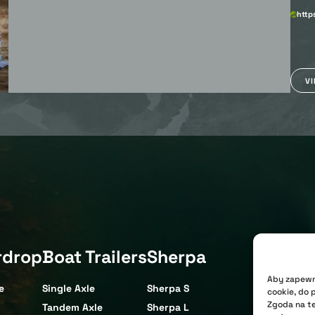
http
V
rdrop
Boat Trailers
Sherpa
Aby zapewni
e
Single Axle
Sherpa S
cookie, do 
Zgoda na te
Tandem Axle
Sherpa L