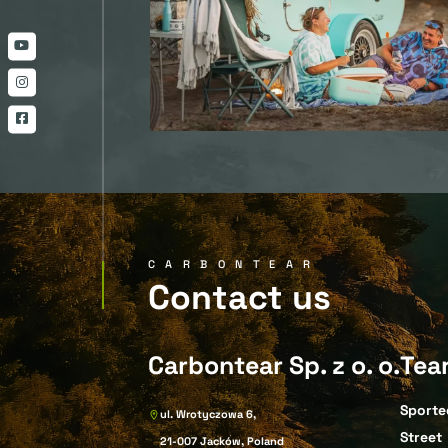
CARBONTEAR
Contact us
Carbontear Sp. z o. o.
Tea
Sporte
ul. Wrotyczowa 6,
Street
21-007 Jacków, Poland