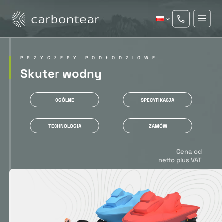
PRZYCZEPY PODŁODZIOWE
Skuter wodny
OGÓLNE
SPECYFIKACJA
TECHNOLOGIA
ZAMÓW
Cena od
netto plus VAT