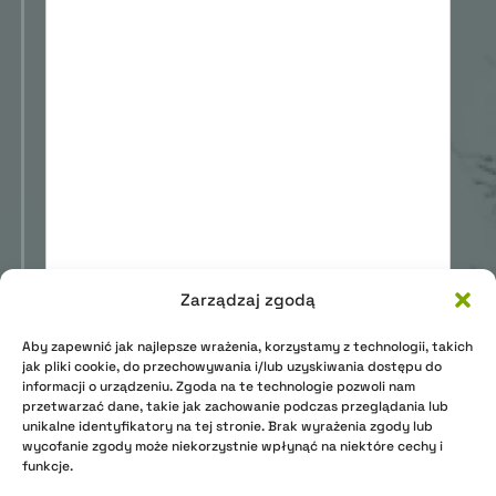
Zarządzaj zgodą
zgoda na przetwarzanie moich danych
Aby zapewnić jak najlepsze wrażenia, korzystamy z technologii, takich
osobowych. Polityka prywatności
jak pliki cookie, do przechowywania i/lub uzyskiwania dostępu do
informacji o urządzeniu. Zgoda na te technologie pozwoli nam
przetwarzać dane, takie jak zachowanie podczas przeglądania lub
WYŚLIJ WIADOMOŚĆ
unikalne identyfikatory na tej stronie. Brak wyrażenia zgody lub
wycofanie zgody może niekorzystnie wpłynąć na niektóre cechy i
funkcje.