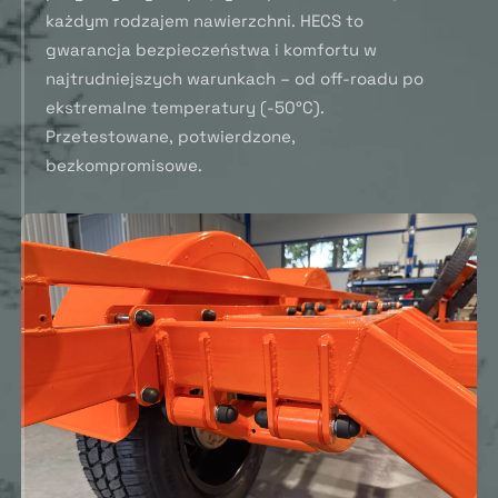
każdym rodzajem nawierzchni. HECS to
gwarancja bezpieczeństwa i komfortu w
najtrudniejszych warunkach – od off-roadu po
ekstremalne temperatury (-50°C).
Przetestowane, potwierdzone,
bezkompromisowe.