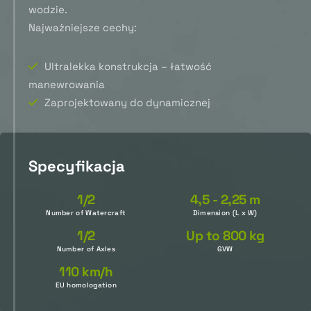
wodzie.
Najważniejsze cechy:
Ultralekka konstrukcja – łatwość
manewrowania
Zaprojektowany do dynamicznej
Specyfikacja
1/2
4,5 - 2,25 m
Number of Watercraft
Dimension (L x W)
1/2
Up to 800 kg
Number of Axles
GVW
110 km/h
EU homologation