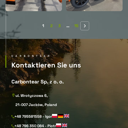
1
2
3
…
15
CARBONTEAR
Kontaktieren Sie uns
Carbontear Sp. z o. o.
ul. Wrotyczowa 6,
21-007 Jacków, Poland
+48 795581558 - Igor
+48 796 350 084 - Piotr