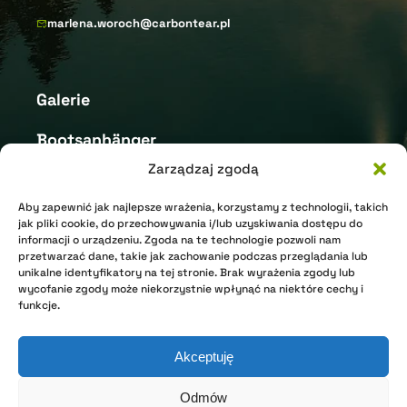
marlena.woroch@carbontear.pl
Galerie
Bootsanhänger
Zarządzaj zgodą
Sonstige
Aby zapewnić jak najlepsze wrażenia, korzystamy z technologii, takich
Teardrop-Anhänger
jak pliki cookie, do przechowywania i/lub uzyskiwania dostępu do
informacji o urządzeniu. Zgoda na te technologie pozwoli nam
Galerie
przetwarzać dane, takie jak zachowanie podczas przeglądania lub
Strona główna – Deutsch
unikalne identyfikatory na tej stronie. Brak wyrażenia zgody lub
Bootsanhänger
wycofanie zgody może niekorzystnie wpłynąć na niektóre cechy i
Wo kaufen
Sonstige
funkcje.
Teardrop-
NEHMEN SIE KONTAKT AUF
Anhänger
Akceptuję
Strona główna – Deutsch
Wo kaufen
Odmów